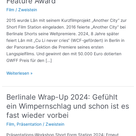
Feature Award
Film
/
Zweistein
2015 wurde Lân mit seinem Kurzfilmprojekt „Another City“ zur
Short Film Station eingeladen. 2016 feierte „Another City“ bei
Berlinale Shorts seine Weltpremiere. 2024, 8 Jahre später
feiert Lân mit „Cu Li never cries“ (WCF-gefördert) in Berlin in
der Panorama-Sektion die Premiere seines ersten
Langspielfilms. Und gewinnt den mit 50.000 Euro dotierten
GWFF Preis für den […]
Phạm
Weiterlesen »
Ngọc
Lân
gewinnt
Berlinale Wrap-Up 2024: Gefühlt
mit
ein Wimpernschlag und schon ist es
„Cu
Li
fast wieder vorbei
never
Film
,
Präsentation
/
Zweistein
cries“
GWFF
Präsentations-Workshop Short Form Station 2024: Erneut