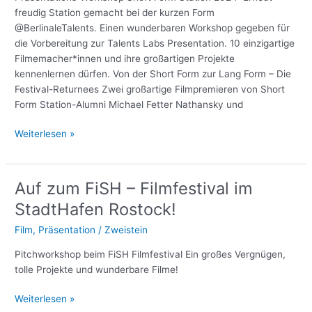
Best
freudig Station gemacht bei der kurzen Form
First
@BerlinaleTalents. Einen wunderbaren Workshop gegeben für
Feature
die Vorbereitung zur Talents Labs Presentation. 10 einzigartige
Award
Filmemacher*innen und ihre großartigen Projekte
kennenlernen dürfen. Von der Short Form zur Lang Form – Die
Festival-Returnees Zwei großartige Filmpremieren von Short
Form Station-Alumni Michael Fetter Nathansky und
Berlinale
Weiterlesen »
Wrap-
Up
2024:
Auf zum FiSH – Filmfestival im
Gefühlt
StadtHafen Rostock!
ein
Wimpernschlag
Film
,
Präsentation
/
Zweistein
und
Pitchworkshop beim FiSH Filmfestival Ein großes Vergnügen,
schon
tolle Projekte und wunderbare Filme!
ist
es
Auf
Weiterlesen »
fast