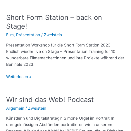
zum
wieder
FiSH
vorbei
–
Short Form Station – back on
Filmfestival
Stage!
im
StadtHafen
Film
,
Präsentation
/
Zweistein
Rostock!
Presentation Workshop für die Short Form Station 2023
Endlich wieder live on Stage – Presentation Training für 10
wunderbare Filmemacher*innen und ihre Projekte während der
Berlinale 2023.
Short
Weiterlesen »
Form
Station
–
Wir sind das Web! Podcast
back
Allgemein
/
Zweistein
on
Stage!
Künstlerin und Digitalstrategin Simone Orgel im Portrait In
unregelmässigen Abständen portraitieren wir in unserem