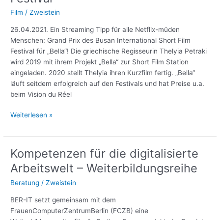
Sommer-
Film
/
Zweistein
Berlinale
26.04.2021. Ein Streaming Tipp für alle Netflix-müden
Menschen: Grand Prix des Busan International Short Film
Festival für „Bella“! Die griechische Regisseurin Thelyia Petraki
wird 2019 mit ihrem Projekt „Bella“ zur Short Film Station
eingeladen. 2020 stellt Thelyia ihren Kurzfilm fertig. „Bella“
läuft seitdem erfolgreich auf den Festivals und hat Preise u.a.
beim Vision du Réel
„Bella“
Weiterlesen »
gewinnt
Grand
Prix
Kompetenzen für die digitalisierte
beim
Arbeitswelt – Weiterbildungsreihe
Busan
International
Beratung
/
Zweistein
Short
BER-IT setzt gemeinsam mit dem
Film
FrauenComputerZentrumBerlin (FCZB) eine
Festival