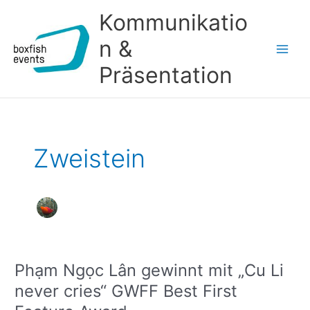
Zum
Kommunikatio
Inhalt
springen
n &
Main
Präsentation
Men
Zweistein
Phạm Ngọc Lân gewinnt mit „Cu Li
never cries“ GWFF Best First