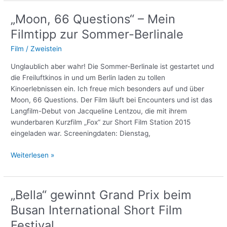
Dania
Bdeir
„Moon, 66 Questions“ – Mein
gewinnt
Filmtipp zur Sommer-Berlinale
den
Short
Film
/
Zweistein
Film
Unglaublich aber wahr! Die Sommer-Berlinale ist gestartet und
Jury
die Freiluftkinos in und um Berlin laden zu tollen
Award:
Kinoerlebnissen ein. Ich freue mich besonders auf und über
International
Moon, 66 Questions. Der Film läuft bei Encounters und ist das
Fiction
Langfilm-Debut von Jacqueline Lentzou, die mit ihrem
in
wunderbaren Kurzfilm „Fox“ zur Short Film Station 2015
Sundance!
eingeladen war. Screeningdaten: Dienstag,
„Moon,
Weiterlesen »
66
Questions“
–
„Bella“ gewinnt Grand Prix beim
Mein
Busan International Short Film
Filmtipp
zur
Festival