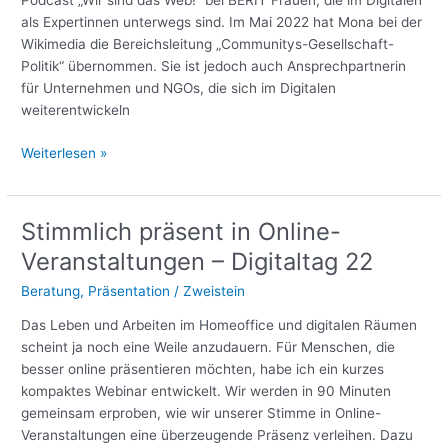
Podcast „Wir sind das Web!“ bei BERIT Frauen, die im Digitalen
als Expertinnen unterwegs sind. Im Mai 2022 hat Mona bei der
Wikimedia die Bereichsleitung „Communitys-Gesellschaft-
Politik“ übernommen. Sie ist jedoch auch Ansprechpartnerin
für Unternehmen und NGOs, die sich im Digitalen
weiterentwickeln
Wir
Weiterlesen »
sind
das
Web!
Stimmlich präsent in Online-
Podcast
Veranstaltungen – Digitaltag 22
Beratung
,
Präsentation
/
Zweistein
Das Leben und Arbeiten im Homeoffice und digitalen Räumen
scheint ja noch eine Weile anzudauern. Für Menschen, die
besser online präsentieren möchten, habe ich ein kurzes
kompaktes Webinar entwickelt. Wir werden in 90 Minuten
gemeinsam erproben, wie wir unserer Stimme in Online-
Veranstaltungen eine überzeugende Präsenz verleihen. Dazu