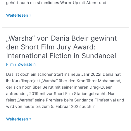
gehört auch ein stimmliches Warm-Up mit Atem- und
Stimmlich
Weiterlesen »
präsent
in
Online-
„Warsha“ von Dania Bdeir gewinnt
Veranstaltungen
den Short Film Jury Award:
–
Digitaltag
International Fiction in Sundance!
22
Film
/
Zweistein
Das ist doch ein schöner Start ins neue Jahr 2022! Dania hat
ihr Kurzfilmprojekt „Warsha“ über den Kranführer Mohammad,
der sich hoch über Beirut mit seiner inneren Drag-Queen
anfreundet, 2019 mit zur Short Film Station gebracht. Nun
feiert „Warsha“ seine Premiere beim Sundance Filmfestival und
wird von heute bis zum 5. Februar 2022 auch in
„Warsha“
Weiterlesen »
von