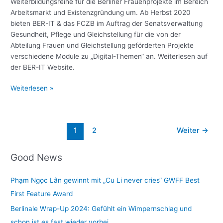
Weiterbildungsreihe für die Berliner Frauenprojekte im Bereich
Arbeitsmarkt und Existenzgründung um. Ab Herbst 2020
bieten BER-IT & das FCZB im Auftrag der Senatsverwaltung
Gesundheit, Pflege und Gleichstellung für die von der
Abteilung Frauen und Gleichstellung geförderten Projekte
verschiedene Module zu „Digital-Themen“ an. Weiterlesen auf
der BER-IT Website.
Kompetenzen
Weiterlesen »
für
die
digitalisierte
Seitennummerierung
1
2
Weiter
→
Arbeitswelt
der
–
Beiträge
Weiterbildungsreihe
Good News
Phạm Ngọc Lân gewinnt mit „Cu Li never cries“ GWFF Best
First Feature Award
Berlinale Wrap-Up 2024: Gefühlt ein Wimpernschlag und
schon ist es fast wieder vorbei